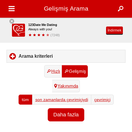
Gelişmiş Arama
123Date Me Dating
Always with you!
İndirmek
(7248)
Arama kriterleri
click
to
expand
Hızlı
Gelişmiş
contents
Yakınımda
tüm
son zamanlarda çevrimiçiydi
çevrimiçi
Daha fazla