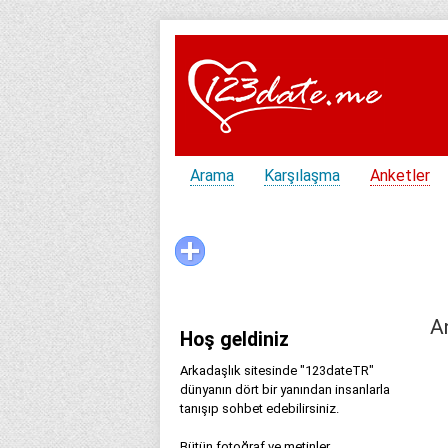
Arama
Karşılaşma
Anketler
A
Hoş geldiniz
Arkadaşlık sitesinde "123dateTR"
dünyanın dört bir yanından insanlarla
tanışıp sohbet edebilirsiniz.
Bütün fotoğraf ve metinler