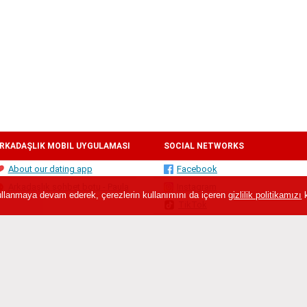
RKADAŞLIK MOBIL UYGULAMASI
SOCIAL NETWORKS
About our dating app
Facebook
Arkadaşlık sohbet botu - Paula
Instagram
 Kullanmaya devam ederek, çerezlerin kullanımını da içeren
gizlilik politikamızı
k
TikTok
 ağı üyesidir, SIFRA LLC şirketine aittir ve Republikas laukums 3 - 417, Rīga, LV