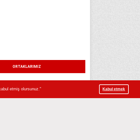
ORTAKLARIMIZ
abul etmiş olursunuz."
Kabul etmek
-1010, Letonya adresinde yönetilmektedir.