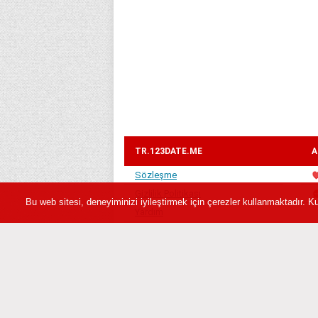
TR.123DATE.ME
A
Sözleşme
Gizlilik Politikası
Bu web sitesi, deneyiminizi iyileştirmek için çerezler kullanmaktadır.
Yardım
İletişim
Hakkımızda
Ortaklık programı
Engelli insanlar için
tr.123date.me» - uluslararası arkadaşlık siteleri