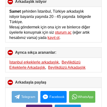
arkadaşlık istiyor
click
to
collapse
Samet
şehirden İstanbul, Türkiye arkadaşlık
contents
istiyor bayanla yaşında 20 - 45 yaşında bölgede
Türkiye.
Mesaj göndermek için ona için ve binlerce diğer
üyelerle konuşmak için siz
oturum aç
(eğer artık
hesabınız varsa) yada
kayıt ol
.
Ayrıca sıkça arananlar:
click
to
collapse
İstanbul erkeklerle arkadaşlık
,
Beylikdüzü
contents
Erkeklerle Arkadaşlık
,
Beylikdüzü Arkadaşlık
Arkadaşla paylaş
click
to
collapse
contents
Telegram
Facebook
WhatsApp