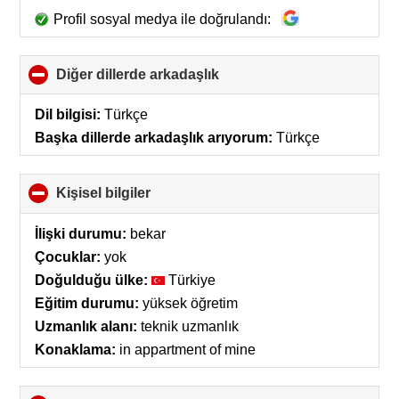
Profil sosyal medya ile doğrulandı:
Diğer dillerde arkadaşlık
click
to
collapse
Dil bilgisi:
Türkçe
contents
Başka dillerde arkadaşlık arıyorum:
Türkçe
Kişisel bilgiler
click
to
collapse
İlişki durumu:
bekar
contents
Çocuklar:
yok
Doğulduğu ülke:
Türkiye
Eğitim durumu:
yüksek öğretim
Uzmanlık alanı:
teknik uzmanlık
Konaklama:
in appartment of mine