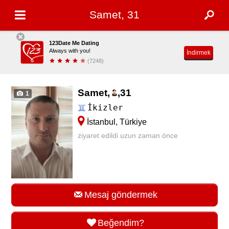
Samet, 31
123Date Me Dating
Always with you!
İndirmek
(7248)
Samet,
,
31
1
İkizler
İstanbul, Türkiye
ziyaret edildi uzun zaman önce
Mesaj göndermek
Beğendim?