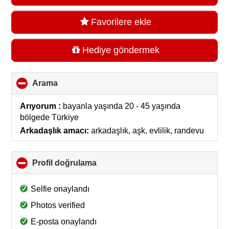
Favorilere ekle
Hediye göndermek
Arama
click
to
collapse
Arıyorum :
bayanla yaşında 20 - 45 yaşında
contents
bölgede
Türkiye
Arkadaşlık amacı:
arkadaşlık, aşk, evlilik, randevu
Profil doğrulama
click
to
collapse
Selfie onaylandı
contents
Photos verified
E-posta onaylandı