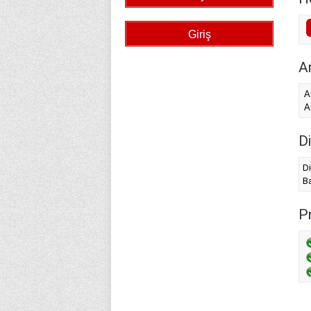
A
A
A
Di
Di
Ba
P