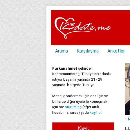
Arama
Karşılaşma
Anketler
Furkanahmet
şehirden
Kahramanmaraş, Türkiye arkadaşlık
istiyor bayanla yaşında 21 - 29
yaşında bölgede Türkiye.
Mesaj göndermek için ona için ve
binlerce diğer üyelerle konuşmak
için siz
oturum aç
(eğer artık
hesabınız varsa) yada
kayıt ol
.
1 f
H