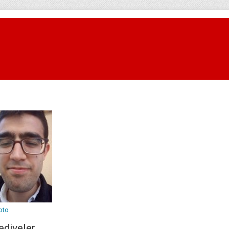
oto
ediyeler