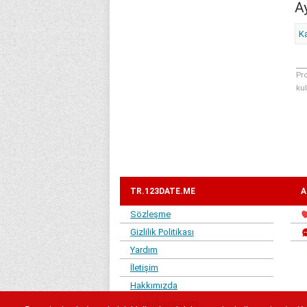
Ay
K
Pro
ku
TR.123DATE.ME
A
Sözleşme
Gizlilik Politikası
Yardım
İletişim
Hakkımızda
Ortaklık programı