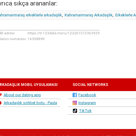
rıca sıkça arananlar:
ahramanmaraş erkeklerle arkadaşlık
,
Kahramanmaraş Arkadaşlık
,
Erkeklerle 
fil adresi:
https://tr.123date.me/u/122261572363929
llanıcı numarası:
16358890
RKADAŞLIK MOBIL UYGULAMASI
SOCIAL NETWORKS
About our dating app
Facebook
Arkadaşlık sohbet botu - Paula
Instagram
TikTok